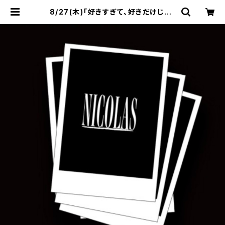
8/27(木)「好きすぎて、好きだけじゃ、
癪に障る。」広島SECOND CRUTC
H 当日チェキ | NICOLAS OFFICIA
L WEB SHOP