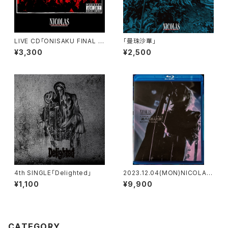
LIVE CD「ONISAKU FINAL -
「曼珠沙華」
LIVE AT Takadanobaba AR
¥3,300
¥2,500
EA-」
4th SINGLE「Delighted」
2023.12.04(MON)NICOLAS
目黒鹿鳴館3DAYS単独公演
¥1,100
¥9,900
「銃声が消えた街」Blu-ray Dis
c
CATEGORY