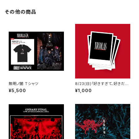
その他の商品
無明ノ闇 Tシャツ
8/23(日)「好きすぎて、好きだけ
じゃ、癪に障る。」小倉WOW! 当
¥5,500
¥1,000
日チェキ