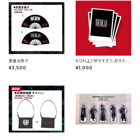
悪童会扇子
8/29(土)「好きすぎて、好きだけ
じゃ、癪に障る。」高松sound s
¥3,500
¥1,000
pace RIZIN' 当日チェキ