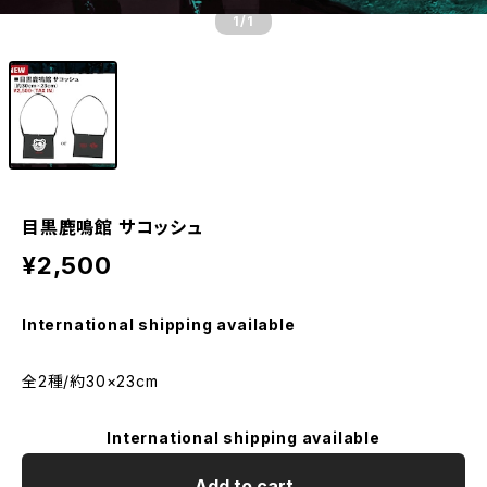
1
/1
目黒鹿鳴館 サコッシュ
¥2,500
International shipping available
全2種/約30×23cm
International shipping available
Add to cart