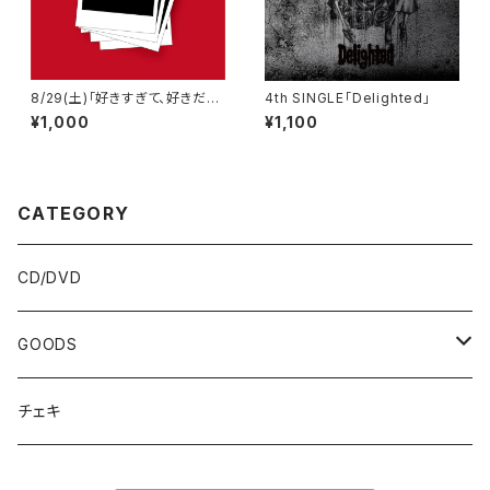
8/29(土)「好きすぎて、好きだけ
4th SINGLE「Delighted」
じゃ、癪に障る。」高松sound s
¥1,000
¥1,100
pace RIZIN' 当日チェキ
CATEGORY
CD/DVD
GOODS
Tシャツ
チェキ
タオル