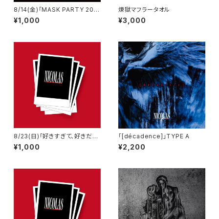
8/14(金)「MASK PARTY 202
煉獄マフラータオル
6」渋谷REX 当日チェキ
¥1,000
¥3,000
8/23(日)「好きすぎて、好きだけ
「[décadence]」TYPE A
じゃ、癪に障る。」小倉WOW! 当
¥1,000
¥2,200
日チェキ